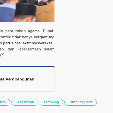
in para tokoh agama. Bupati
onflik tidak hanya bergantung
 partisipasi aktif masyarakat.
kan, dan kebersamaan dalam
(*)
Minta Pembangunan
slam
Keagamaan
Lampung
Lampung Barat