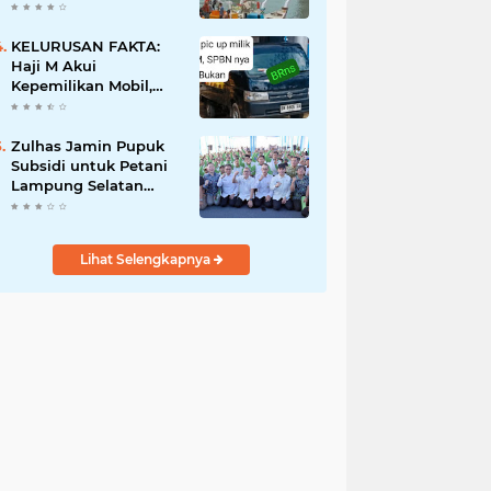
Pemiliknya Sulaiman
Mantan Polisi
KELURUSAN FAKTA:
Haji M Akui
Kepemilikan Mobil,
Bukan Pemilik SPBN
TPI Ketapang
Zulhas Jamin Pupuk
Subsidi untuk Petani
Lampung Selatan
Aman dan Lancar
Lihat Selengkapnya