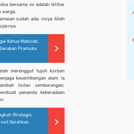
oa bersama ini adalah ikhtiar
n warga.
amaian sudah ada, insya Allah
ujarnya.
agai Ketua Mabicab,
 Gerakan Pramuka
telah merenggut tujuh korban
menjaga keseimbangan alam. Ia
rambah hutan sembarangan,
membuat penanda keberadaan
un.
gkah Strategis
osil Serahkan