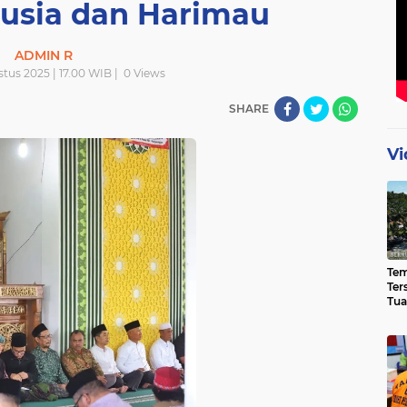
nusia dan Harimau
ADMIN R
tus 2025 | 17.00 WIB |
0
Views
SHARE
Vi
Te
Ter
Tua
Eks