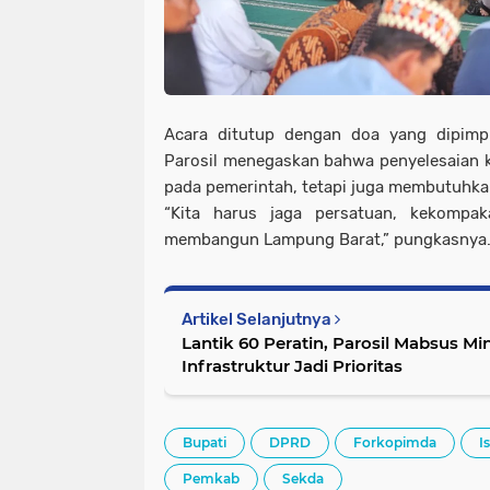
Acara ditutup dengan doa yang dipimp
Parosil menegaskan bahwa penyelesaian k
pada pemerintah, tetapi juga membutuhkan
“Kita harus jaga persatuan, kekompa
membangun Lampung Barat,” pungkasnya.
Artikel Selanjutnya
Lantik 60 Peratin, Parosil Mabsus 
Infrastruktur Jadi Prioritas
Bupati
DPRD
Forkopimda
I
Pemkab
Sekda