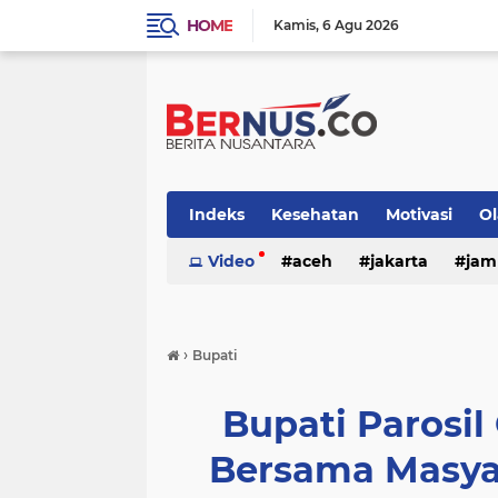
HOME
Kamis
6 Agu 2026
Indeks
Kesehatan
Motivasi
O
nasional
Video
otomotif
aceh
jakarta
pemerintaha
jam
›
Bupati
Bupati Parosil
Bersama Masyar