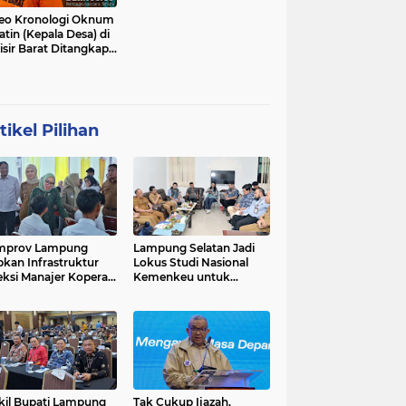
eo Kronologi Oknum
atin (Kepala Desa) di
isir Barat Ditangkap
si
tikel Pilihan
mprov Lampung
Lampung Selatan Jadi
pkan Infrastruktur
Lokus Studi Nasional
eksi Manajer Koperasi
Kemenkeu untuk
ah Putih
Refleksi 10 Tahun Dana
Desa
il Bupati Lampung
Tak Cukup Ijazah,