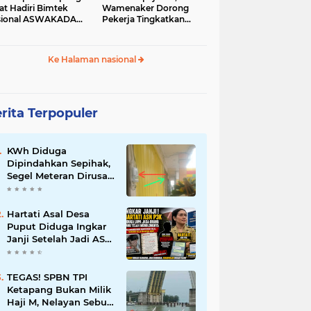
at Hadiri Bimtek
Wamenaker Dorong
sional ASWAKADA
Pekerja Tingkatkan
26
Kompetensi
Ke Halaman nasional
rita Terpopuler
KWh Diduga
Dipindahkan Sepihak,
Segel Meteran Dirusak,
dan Penambahan
Daya Tanpa Izin
Pemilik
Hartati Asal Desa
Puput Diduga Ingkar
Janji Setelah Jadi ASN
P3K, Kebaikan Dibalas
Kekecewaan
TEGAS! SPBN TPI
Ketapang Bukan Milik
Haji M, Nelayan Sebut