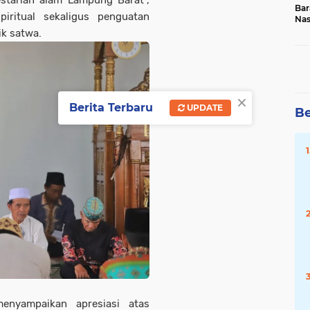
estarian alam Lampung Barat”
,
Bar
piritual sekaligus penguatan
Na
20
k satwa.
×
Berita Terbaru
UPDATE
Be
enyampaikan apresiasi atas