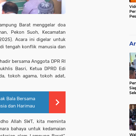
Vid
Per
Pes
Poli
ampung Barat menggelar doa
Iman, Pekon Suoh, Kecamatan
025). Acara ini digelar untuk
Ar
i tengah konflik manusia dan
 hadir bersama Anggota DPR RI
ukhlis Basri, Ketua DPRD Edi
da, tokoh agama, tokoh adat,
Pe
Sia
Sel
Mer
olak Bala Bersama
usia dan Harimau
dho Allah SWT, kita meminta
mara bahaya untuk kedamaian
Wak