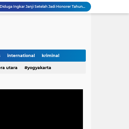
Diduga Ingkar Janji Usai Jadi ASN, Sikap Seorang P3K di Pangkalpinang Picu Kekecewaan Mendalam
Lampung Dapat Jatah 10 Ribu Rumah, Pemerintah Perkuat Program Hunian Rakyat
g Jadi Lokasi Gerakan Penanaman Sejuta Pohon
KWh Diduga Dipindahkan Sepihak, Segel Meteran Dirusak, dan Penambahan Daya Tanpa Izin Pemilik
Diduga Salahgunakan Kepercayaan Pemilik Kos, Pengelola Disorot atas Aktivitas Pribadi di Lingkungan Properti
KELURUSAN FAKTA: Haji M Akui Kepemilikan Mobil, Bukan Pemilik SPBN TPI Ketapang
TEGAS! SPBN TPI Ketapang Bukan Milik Haji M, Nelayan Sebut Pemiliknya Sulaiman Mantan Polisi
Liburan di Pantai Labuhan Jukung Berakhir Duka, Satu Wisatawan Meninggal
s
international
kriminal
Hartati Asal Desa Puput Diduga Ingkar Janji Setelah Jadi ASN P3K, Kebaikan Dibalas Kekecewaan
ra utara
yogyakarta
Hartati Asal Desa Puput Diduga Ingkar Janji Setelah Jadi Honorer Tahun 2022 Hingga ASN P3K, Kebaikan Dibalas Kekecewaan