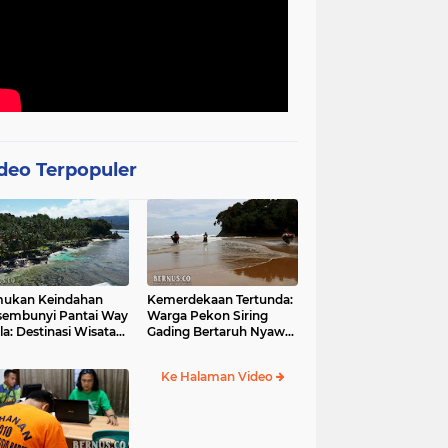
deo Terpopuler
mukan Keindahan
Kemerdekaan Tertunda:
sembunyi Pantai Way
Warga Pekon Siring
la: Destinasi Wisata
Gading Bertaruh Nyawa
otis di Pesisir Barat
demi Akses Jalan yang
Menghantui
Ke Halaman Video