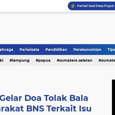
HUT REI ke-54, Lampun
lahraga
Pariwisata
Pendidikan
Perekonomian
Tip
n
bi
politik
lampung
papua
sumatera selatan
sumate
 Gelar Doa Tolak Bala
akat BNS Terkait Isu