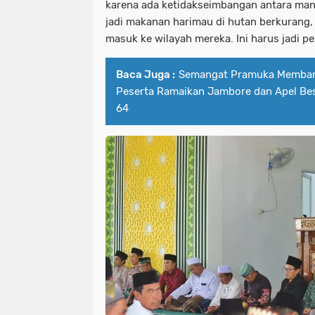
karena ada ketidakseimbangan antara manu
jadi makanan harimau di hutan berkurang, 
masuk ke wilayah mereka. Ini harus jadi pe
Baca Juga :
Semangat Pramuka Membara
Peserta Ramaikan Jambore dan Apel Bes
64