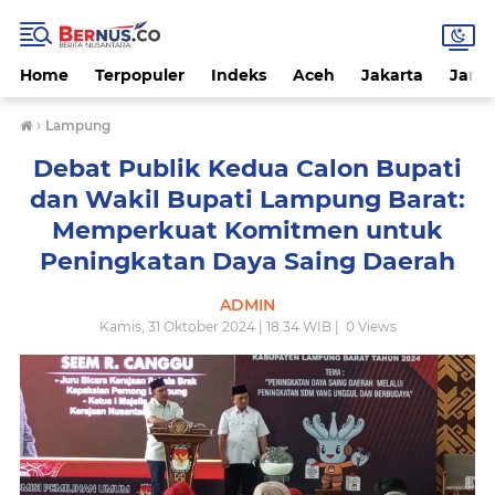
Home
Terpopuler
Indeks
Aceh
Jakarta
Jamb
›
Lampung
Debat Publik Kedua Calon Bupati
dan Wakil Bupati Lampung Barat:
Memperkuat Komitmen untuk
Peningkatan Daya Saing Daerah
ADMIN
Kamis, 31 Oktober 2024 | 18.34 WIB |
0
Views