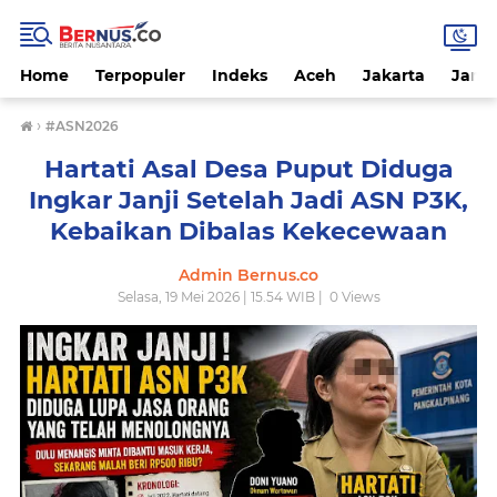
Home
Terpopuler
Indeks
Aceh
Jakarta
Jamb
›
#ASN2026
Hartati Asal Desa Puput Diduga
Ingkar Janji Setelah Jadi ASN P3K,
Kebaikan Dibalas Kekecewaan
Admin Bernus.co
Selasa, 19 Mei 2026 | 15.54 WIB |
0
Views