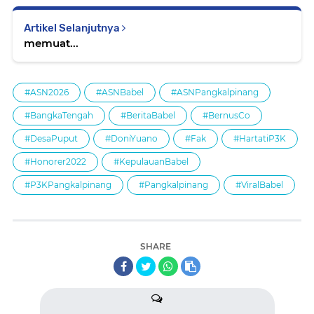
Artikel Selanjutnya
memuat...
#ASN2026
#ASNBabel
#ASNPangkalpinang
#BangkaTengah
#BeritaBabel
#BernusCo
#DesaPuput
#DoniYuano
#Fak
#HartatiP3K
#Honorer2022
#KepulauanBabel
#P3KPangkalpinang
#Pangkalpinang
#ViralBabel
SHARE