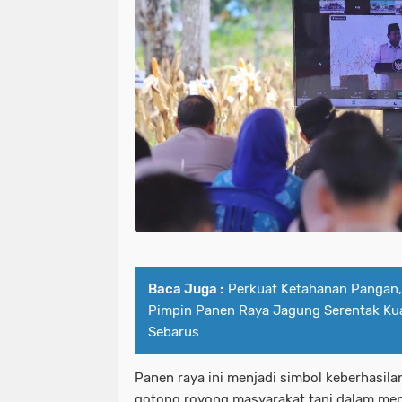
Baca Juga :
Perkuat Ketahanan Pangan
Pimpin Panen Raya Jagung Serentak Kuar
Sebarus
Panen raya ini menjadi simbol keberhasil
gotong royong masyarakat tani dalam meng