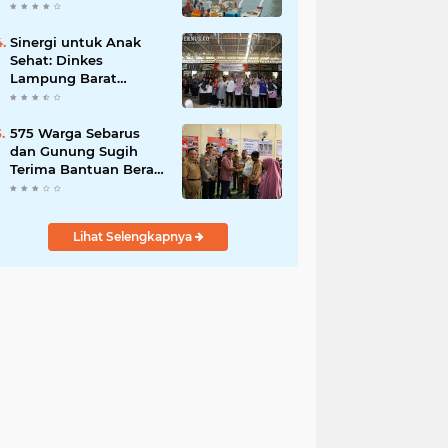
Pemiliknya Sulaiman
Mantan Polisi
Sinergi untuk Anak
Sehat: Dinkes
Lampung Barat
Adakan Pelatihan
Tumbuh Kembang
untuk Kader dan Guru
575 Warga Sebarus
dan Gunung Sugih
Terima Bantuan Beras
dan Minyak, Bupati
Lampung Barat:
Perkuat Ketahanan
Lihat Selengkapnya
Pangan Jelang Hari
Raya