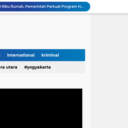
Lampung Dapat Jatah 10 Ribu Rumah, Pemerintah Perkuat Program Hunian Rakyat
g Jadi Lokasi Gerakan Penanaman Sejuta Pohon
KWh Diduga Dipindahkan Sepihak, Segel Meteran Dirusak, dan Penambahan Daya Tanpa Izin Pemilik
Diduga Salahgunakan Kepercayaan Pemilik Kos, Pengelola Disorot atas Aktivitas Pribadi di Lingkungan Properti
KELURUSAN FAKTA: Haji M Akui Kepemilikan Mobil, Bukan Pemilik SPBN TPI Ketapang
TEGAS! SPBN TPI Ketapang Bukan Milik Haji M, Nelayan Sebut Pemiliknya Sulaiman Mantan Polisi
Liburan di Pantai Labuhan Jukung Berakhir Duka, Satu Wisatawan Meninggal
Hartati Asal Desa Puput Diduga Ingkar Janji Setelah Jadi ASN P3K, Kebaikan Dibalas Kekecewaan
s
international
kriminal
Hartati Asal Desa Puput Diduga Ingkar Janji Setelah Jadi Honorer Tahun 2022 Hingga ASN P3K, Kebaikan Dibalas Kekecewaan
ra utara
yogyakarta
Diduga Ingkar Janji Usai Jadi ASN, Sikap Seorang P3K di Pangkalpinang Picu Kekecewaan Mendalam