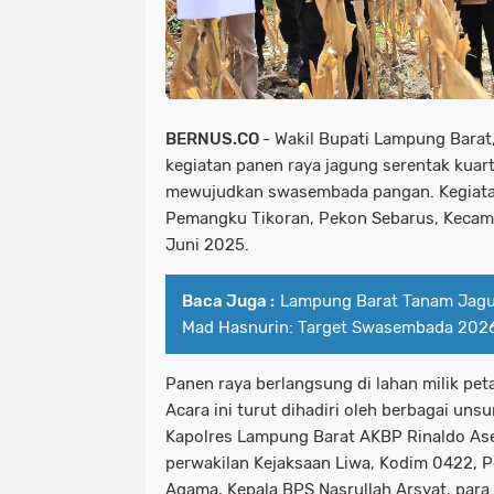
BERNUS.CO
- Wakil Bupati Lampung Bara
kegiatan panen raya jagung serentak kuarta
mewujudkan swasembada pangan. Kegiatan 
Pemangku Tikoran, Pekon Sebarus, Kecamat
Juni 2025.
Baca Juga :
Lampung Barat Tanam Jagu
Mad Hasnurin: Target Swasembada 2026
Panen raya berlangsung di lahan milik peta
Acara ini turut dihadiri oleh berbagai uns
Kapolres Lampung Barat AKBP Rinaldo Aser
perwakilan Kejaksaan Liwa, Kodim 0422, P
Agama, Kepala BPS Nasrullah Arsyat, para