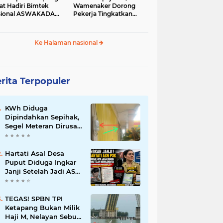
at Hadiri Bimtek
Wamenaker Dorong
sional ASWAKADA
Pekerja Tingkatkan
26
Kompetensi
Ke Halaman nasional
rita Terpopuler
KWh Diduga
Dipindahkan Sepihak,
Segel Meteran Dirusak,
dan Penambahan
Daya Tanpa Izin
Pemilik
Hartati Asal Desa
Puput Diduga Ingkar
Janji Setelah Jadi ASN
P3K, Kebaikan Dibalas
Kekecewaan
TEGAS! SPBN TPI
Ketapang Bukan Milik
Haji M, Nelayan Sebut