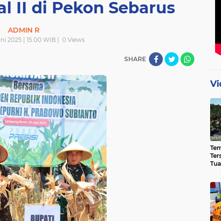
l II di Pekon Sebarus
ADMIN R
ni 2025 | 15.00 WIB |
0
Views
SHARE
Vi
Te
Ter
Tua
Eks