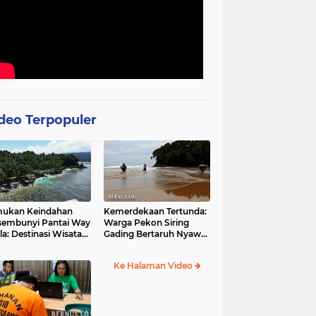
deo Terpopuler
mukan Keindahan
Kemerdekaan Tertunda:
sembunyi Pantai Way
Warga Pekon Siring
la: Destinasi Wisata
Gading Bertaruh Nyawa
otis di Pesisir Barat
demi Akses Jalan yang
Menghantui
Ke Halaman Video