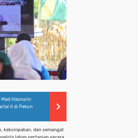
, Mad Hasnurin
tal II di Pekon
an, kekompakan, dan semangat
elola lahan pertanian secara