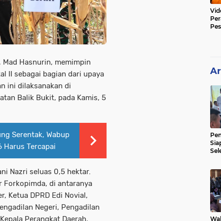
Vid
Per
Pes
Poli
t, Mad Hasnurin, memimpin
Ar
l II sebagai bagian dari upaya
ini dilaksanakan di
an Balik Bukit, pada Kamis, 5
ng Serentak, Wabup
Pe
Sia
 Harus Tercapai
Sel
Mer
ni Nazri seluas 0,5 hektar.
ur Forkopimda, di antaranya
, Ketua DPRD Edi Novial,
engadilan Negeri, Pengadilan
 Kepala Perangkat Daerah,
Wak