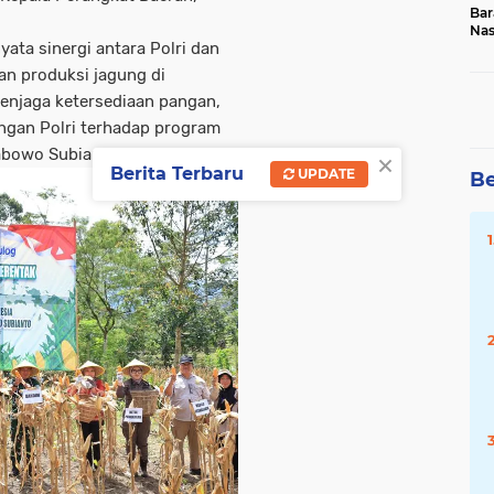
Bar
Na
ata sinergi antara Polri dan
20
an produksi jagung di
enjaga ketersediaan pangan,
ungan Polri terhadap program
×
rabowo Subianto.
Berita Terbaru
UPDATE
Be