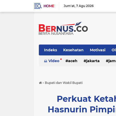
HOME
Jum'at
7 Agu 2026
Indeks
Kesehatan
Motivasi
O
nasional
Video
otomotif
aceh
jakarta
pemerintaha
jam
›
Bupati dan Wakil Bupati
Perkuat Ket
Hasnurin Pimp