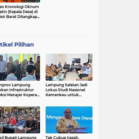
eo Kronologi Oknum
atin (Kepala Desa) di
isir Barat Ditangkap
si
tikel Pilihan
mprov Lampung
Lampung Selatan Jadi
pkan Infrastruktur
Lokus Studi Nasional
eksi Manajer Koperasi
Kemenkeu untuk
ah Putih
Refleksi 10 Tahun Dana
Desa
il Bupati Lampung
Tak Cukup Ijazah,