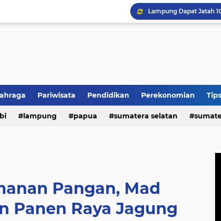
HUT REI ke-54, Lampun
lahraga
Pariwisata
Pendidikan
Perekonomian
Tip
n
bi
politik
lampung
papua
sumatera selatan
sumate
ahanan Pangan, Mad
in Panen Raya Jagung