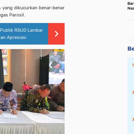
Bar
ah yang dikucurkan benar-benar
Na
20
gas Parosil.
Publik RSUD Lambar
kan Apresiasi
Be