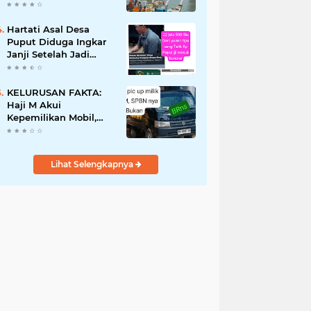
Pemiliknya Sulaiman
Mantan Polisi
Hartati Asal Desa
Puput Diduga Ingkar
Janji Setelah Jadi
Honorer Tahun 2022
Hingga ASN P3K,
Kebaikan Dibalas
KELURUSAN FAKTA:
Kekecewaan
Haji M Akui
Kepemilikan Mobil,
Bukan Pemilik SPBN
TPI Ketapang
Lihat Selengkapnya