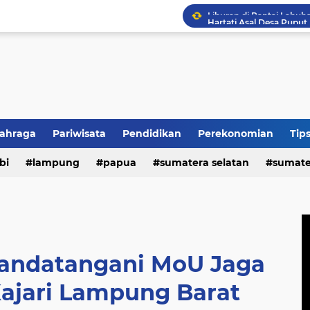
HUT REI ke-54, Lampun
lahraga
Pariwisata
Pendidikan
Perekonomian
Tip
n
bi
politik
lampung
papua
sumatera selatan
sumate
Tandatangani MoU Jaga
ajari Lampung Barat