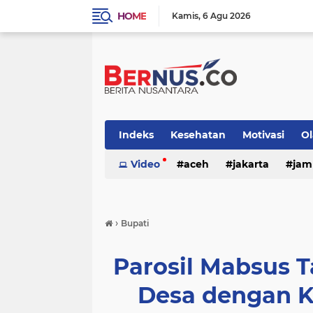
HOME
Kamis
6 Agu 2026
Indeks
Kesehatan
Motivasi
O
nasional
Video
otomotif
aceh
jakarta
pemerintaha
jam
›
Bupati
Parosil Mabsus 
Desa dengan K