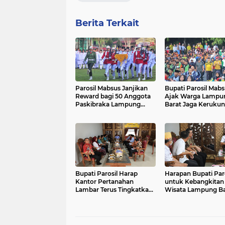
Berita Terkait
Parosil Mabsus Janjikan
Bupati Parosil Mabs
Reward bagi 50 Anggota
Ajak Warga Lampu
Paskibraka Lampung
Barat Jaga Keruku
Barat
Lewat Jalan Sehat 
ke-80 RI
Bupati Parosil Harap
Harapan Bupati Paro
Kantor Pertanahan
untuk Kebangkitan
Lambar Terus Tingkatkan
Wisata Lampung Ba
Pelayanan Masyarakat
Lewat Kolaborasi d
PT Eljohn