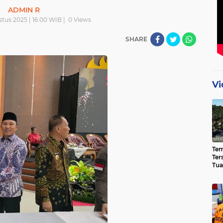
ADMIN R
tus 2025 | 16.00 WIB |
0
Views
SHARE
Vi
Te
Ter
Tua
Eks