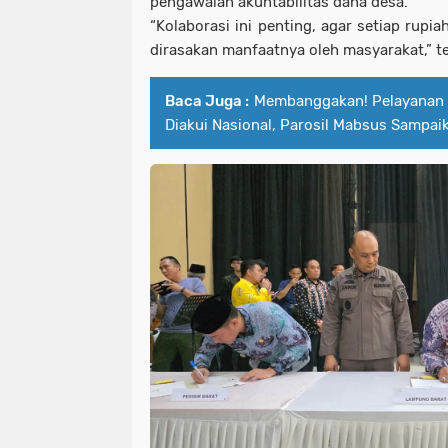
pengawalan akuntabilitas dana desa.
“Kolaborasi ini penting, agar setiap rupi
dirasakan manfaatnya oleh masyarakat,” te
Baca Juga :
Membanggakan! Pelayanan 
Diakui Nasional, Parosil Mabsus Sampai