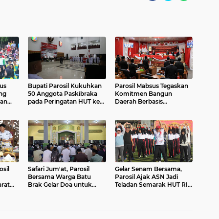
us
Bupati Parosil Kukuhkan
Parosil Mabsus Tegaskan
ng
50 Anggota Paskibraka
Komitmen Bangun
nan
pada Peringatan HUT ke-
Daerah Berbasis
HUT
80 RI
Kesejahteraan Rakyat
sil
Safari Jum'at, Parosil
Gelar Senam Bersama,
Bersama Warga Batu
Parosil Ajak ASN Jadi
rat
Brak Gelar Doa untuk
Teladan Semarak HUT RI
engan
Korban Satwa Liar
ke-80