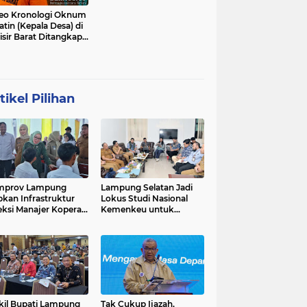
eo Kronologi Oknum
atin (Kepala Desa) di
isir Barat Ditangkap
si
tikel Pilihan
mprov Lampung
Lampung Selatan Jadi
pkan Infrastruktur
Lokus Studi Nasional
eksi Manajer Koperasi
Kemenkeu untuk
ah Putih
Refleksi 10 Tahun Dana
Desa
il Bupati Lampung
Tak Cukup Ijazah,