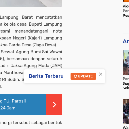
Vid
Per
Pes
Lampung Barat mencatatkan
Poli
a kelola desa. Bupati Lampung
resmi menandatangani nota
saan Negeri (Kajari) Lampung
Ar
aksa Garda Desa
(Jaga Desa).
 Sessat Agung Bumi Sai Wawai
5), bersamaan dengan seluruh
hadiri Jaksa Agung Muda (JAM)
×
da Manthovani, Menteri Desa H.
Berita Terbaru
UPDATE
Pe
 RI Sudin, S.E., serta Gubernur
Sia
.
Sel
Mer
g TU, Parosil
 24 Jam
nergi tersebut sebagai bentuk
Wak