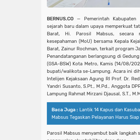
BERNUS.CO
— Pemerintah Kabupaten 
sejarah baru dalam upaya memperkuat tat
Barat, Hi. Parosil Mabsus, secara 
kesepahaman (MoU) bersama Kepala Kejak
Barat, Zainur Rochman, terkait program
J
Penandatanganan berlangsung di Gedung
(GSA-BSW) Kota Metro, Kamis (14/08/202
bupati/walikota se-Lampung. Acara ini di
Intelijen Kejaksaan Agung RI Prof. Dr. Re
Yandri Susanto, S.Pt., M.Pd., Anggota DPR
Lampung Rahmat Mirzani Djausal, S.T., M.M
Baca Juga :
Lantik 14 Kapus dan Kasuba
Mabsus Tegaskan Pelayanan Harus Siap
Parosil Mabsus menyambut baik langkah si