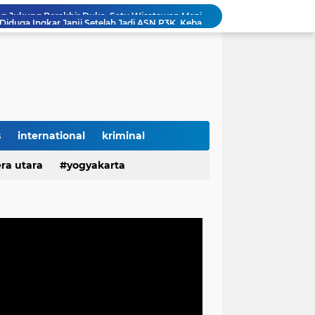
Hartati Asal Desa Puput Diduga Ingkar Janji Setelah Jadi ASN P3K, Kebaikan Dibalas Kekecewaan
Hartati Asal Desa Puput Diduga Ingkar Janji Setelah Jadi Honorer Tahun 2022 Hingga ASN P3K, Kebaikan Dibalas Kekecewaan
Diduga Ingkar Janji Usai Jadi ASN, Sikap Seorang P3K di Pangkalpinang Picu Kekecewaan Mendalam
Lampung Dapat Jatah 10 Ribu Rumah, Pemerintah Perkuat Program Hunian Rakyat
g Jadi Lokasi Gerakan Penanaman Sejuta Pohon
KWh Diduga Dipindahkan Sepihak, Segel Meteran Dirusak, dan Penambahan Daya Tanpa Izin Pemilik
Diduga Salahgunakan Kepercayaan Pemilik Kos, Pengelola Disorot atas Aktivitas Pribadi di Lingkungan Properti
KELURUSAN FAKTA: Haji M Akui Kepemilikan Mobil, Bukan Pemilik SPBN TPI Ketapang
s
international
kriminal
TEGAS! SPBN TPI Ketapang Bukan Milik Haji M, Nelayan Sebut Pemiliknya Sulaiman Mantan Polisi
ra utara
yogyakarta
Liburan di Pantai Labuhan Jukung Berakhir Duka, Satu Wisatawan Meninggal