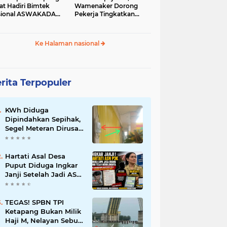
at Hadiri Bimtek
Wamenaker Dorong
sional ASWAKADA
Pekerja Tingkatkan
26
Kompetensi
Ke Halaman nasional
rita Terpopuler
KWh Diduga
Dipindahkan Sepihak,
Segel Meteran Dirusak,
dan Penambahan
Daya Tanpa Izin
Pemilik
Hartati Asal Desa
Puput Diduga Ingkar
Janji Setelah Jadi ASN
P3K, Kebaikan Dibalas
Kekecewaan
TEGAS! SPBN TPI
Ketapang Bukan Milik
Haji M, Nelayan Sebut