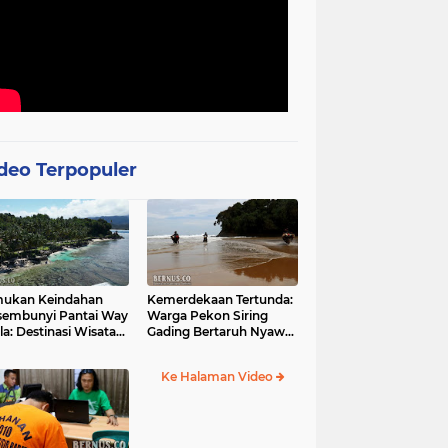
deo Terpopuler
mukan Keindahan
Kemerdekaan Tertunda:
sembunyi Pantai Way
Warga Pekon Siring
la: Destinasi Wisata
Gading Bertaruh Nyawa
otis di Pesisir Barat
demi Akses Jalan yang
Menghantui
Ke Halaman Video