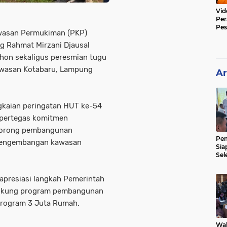
Vid
Per
Pes
wasan Permukiman (PKP)
Poli
g Rahmat Mirzani Djausal
hon sekaligus peresmian tugu
awasan Kotabaru, Lampung
Ar
ngkaian peringatan HUT ke-54
mpertegas komitmen
dorong pembangunan
Pe
a pengembangan kawasan
Sia
Sel
Mer
apresiasi langkah Pemerintah
ndukung program pembangunan
Program 3 Juta Rumah.
Wak