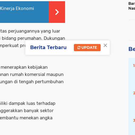
Bar
 Kinerja Ekonomi
Na
20
tas perjuangannya yang luar
di bidang perumahan. Dukungan
×
emperkuat program
Berita Terbaru
UPDATE
Be
 menerapkan kebijakan
unan rumah komersial maupun
kungan di tengah pertumbuhan
liki dampak luas terhadap
ggerakkan banyak sektor
 membantu menekan angka