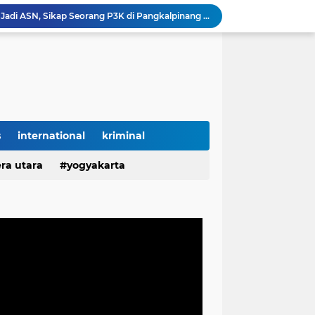
Diduga Ingkar Janji Usai Jadi ASN, Sikap Seorang P3K di Pangkalpinang Picu Kekecewaan Mendalam
Lampung Dapat Jatah 10 Ribu Rumah, Pemerintah Perkuat Program Hunian Rakyat
g Jadi Lokasi Gerakan Penanaman Sejuta Pohon
KWh Diduga Dipindahkan Sepihak, Segel Meteran Dirusak, dan Penambahan Daya Tanpa Izin Pemilik
Diduga Salahgunakan Kepercayaan Pemilik Kos, Pengelola Disorot atas Aktivitas Pribadi di Lingkungan Properti
KELURUSAN FAKTA: Haji M Akui Kepemilikan Mobil, Bukan Pemilik SPBN TPI Ketapang
TEGAS! SPBN TPI Ketapang Bukan Milik Haji M, Nelayan Sebut Pemiliknya Sulaiman Mantan Polisi
Liburan di Pantai Labuhan Jukung Berakhir Duka, Satu Wisatawan Meninggal
s
international
kriminal
Hartati Asal Desa Puput Diduga Ingkar Janji Setelah Jadi ASN P3K, Kebaikan Dibalas Kekecewaan
ra utara
yogyakarta
Hartati Asal Desa Puput Diduga Ingkar Janji Setelah Jadi Honorer Tahun 2022 Hingga ASN P3K, Kebaikan Dibalas Kekecewaan