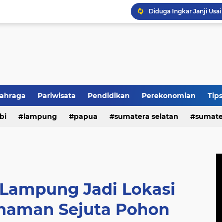
HUT REI ke-54, Lampun
lahraga
Pariwisata
Pendidikan
Perekonomian
Tip
n
bi
politik
lampung
papua
sumatera selatan
sumate
 Lampung Jadi Lokasi
naman Sejuta Pohon