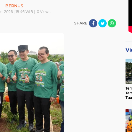
BERNUS
i 2026 | 18.46 WIB |
0
Views
SHARE
Vi
Te
Ter
Tua
Eks