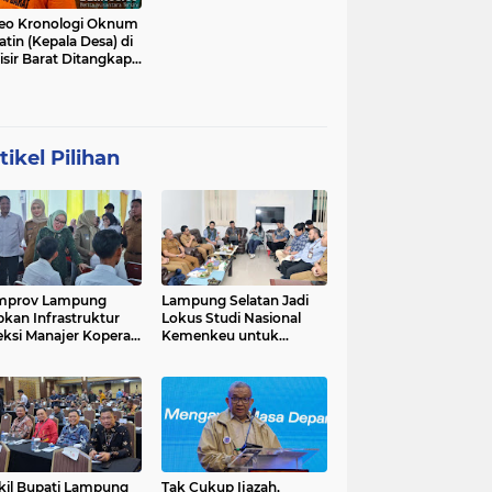
eo Kronologi Oknum
atin (Kepala Desa) di
isir Barat Ditangkap
si
tikel Pilihan
mprov Lampung
Lampung Selatan Jadi
pkan Infrastruktur
Lokus Studi Nasional
eksi Manajer Koperasi
Kemenkeu untuk
ah Putih
Refleksi 10 Tahun Dana
Desa
il Bupati Lampung
Tak Cukup Ijazah,