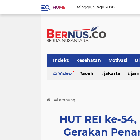
HOME
Minggu
9 Agu 2026
Indeks
Kesehatan
Motivasi
O
nasional
Video
otomotif
aceh
jakarta
pemerintaha
jam
›
#Lampung
HUT REI ke-54,
Gerakan Pena