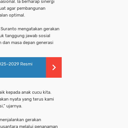
sional. Ia berharap sinergi
kuat agar pembangunan
lan optimal.
 Suranto mengatakan gerakan
k tanggung jawab sosial
an dan masa depan generasi
025–2029 Resmi
ik kepada anak cucu kita.
akan nyata yang terus kami
,” ujarnya.
 menjalankan gerakan
 Nusantara melalui penanaman