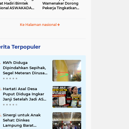
at Hadiri Bimtek
Wamenaker Dorong
sional ASWAKADA
Pekerja Tingkatkan
26
Kompetensi
Ke Halaman nasional
rita Terpopuler
KWh Diduga
Dipindahkan Sepihak,
Segel Meteran Dirusak,
dan Penambahan
Daya Tanpa Izin
Pemilik
Hartati Asal Desa
Puput Diduga Ingkar
Janji Setelah Jadi ASN
P3K, Kebaikan Dibalas
Kekecewaan
Sinergi untuk Anak
Sehat: Dinkes
Lampung Barat