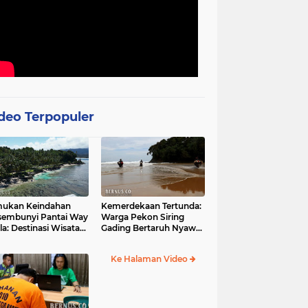
deo Terpopuler
mukan Keindahan
Kemerdekaan Tertunda:
sembunyi Pantai Way
Warga Pekon Siring
la: Destinasi Wisata
Gading Bertaruh Nyawa
otis di Pesisir Barat
demi Akses Jalan yang
Menghantui
Ke Halaman Video