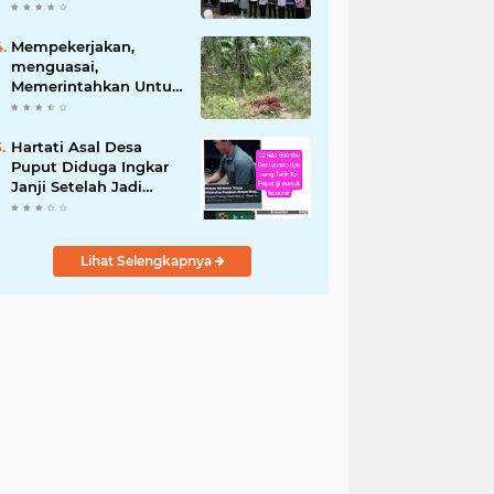
Adakan Pelatihan
Tumbuh Kembang
untuk Kader dan Guru
Mempekerjakan,
menguasai,
Memerintahkan Untuk
Memanen TBS Kelapa
Sawit Kawasan HP
Aset PT AMA
Hartati Asal Desa
Puput Diduga Ingkar
Janji Setelah Jadi
Honorer Tahun 2022
Hingga ASN P3K,
Kebaikan Dibalas
Lihat Selengkapnya
Kekecewaan