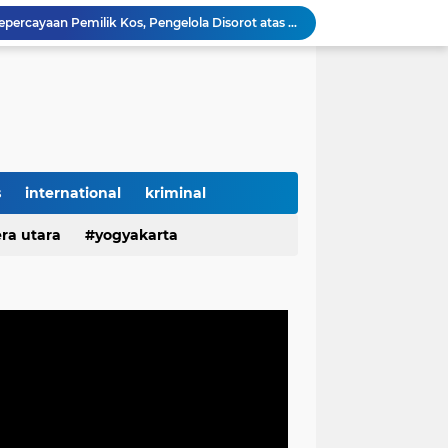
Diduga Salahgunakan Kepercayaan Pemilik Kos, Pengelola Disorot atas Aktivitas Pribadi di Lingkungan Properti
KELURUSAN FAKTA: Haji M Akui Kepemilikan Mobil, Bukan Pemilik SPBN TPI Ketapang
TEGAS! SPBN TPI Ketapang Bukan Milik Haji M, Nelayan Sebut Pemiliknya Sulaiman Mantan Polisi
Liburan di Pantai Labuhan Jukung Berakhir Duka, Satu Wisatawan Meninggal
Hartati Asal Desa Puput Diduga Ingkar Janji Setelah Jadi ASN P3K, Kebaikan Dibalas Kekecewaan
Hartati Asal Desa Puput Diduga Ingkar Janji Setelah Jadi Honorer Tahun 2022 Hingga ASN P3K, Kebaikan Dibalas Kekecewaan
Diduga Ingkar Janji Usai Jadi ASN, Sikap Seorang P3K di Pangkalpinang Picu Kekecewaan Mendalam
Lampung Dapat Jatah 10 Ribu Rumah, Pemerintah Perkuat Program Hunian Rakyat
s
international
kriminal
g Jadi Lokasi Gerakan Penanaman Sejuta Pohon
ra utara
yogyakarta
KWh Diduga Dipindahkan Sepihak, Segel Meteran Dirusak, dan Penambahan Daya Tanpa Izin Pemilik