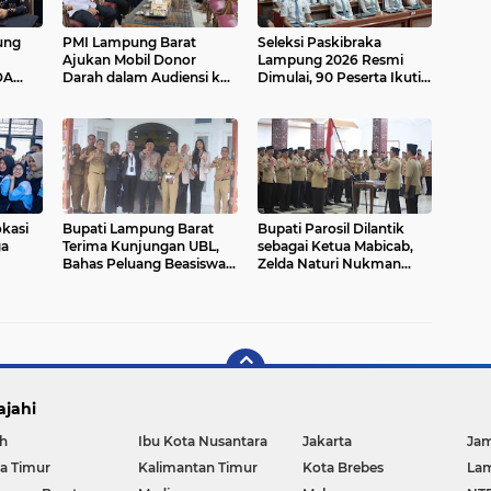
ung
PMI Lampung Barat
Seleksi Paskibraka
Ajukan Mobil Donor
Lampung 2026 Resmi
DA
Darah dalam Audiensi ke
Dimulai, 90 Peserta Ikuti
Bupati
Tahapan
kasi
Bupati Lampung Barat
Bupati Parosil Dilantik
ga
Terima Kunjungan UBL,
sebagai Ketua Mabicab,
Bahas Peluang Beasiswa
Zelda Naturi Nukman
bagi ASN dan Tenaga
Nahkodai Kwarcab
Honorer
Gerakan Pramuka
Lampung Barat
ajahi
h
Ibu Kota Nusantara
Jakarta
Ja
a Timur
Kalimantan Timur
Kota Brebes
La