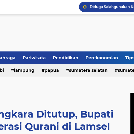
lahraga
Pariwisata
Pendidikan
Perekonomian
Tip
HUT REI ke-54, Lampun
n
bi
politik
lampung
papua
sumatera selatan
sumate
gkara Ditutup, Bupati
rasi Qurani di Lamsel