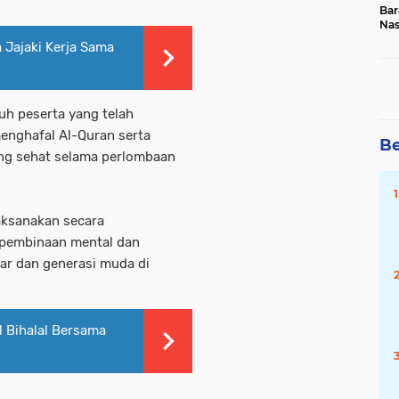
Bar
Na
20
 Jajaki Kerja Sama
uh peserta yang telah
nghafal Al-Quran serta
Be
ng sehat selama perlombaan
aksanakan secara
 pembinaan mental dan
jar dan generasi muda di
 Bihalal Bersama