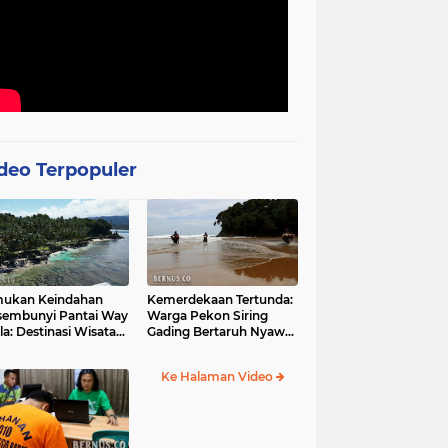
deo Terpopuler
mukan Keindahan
Kemerdekaan Tertunda:
sembunyi Pantai Way
Warga Pekon Siring
la: Destinasi Wisata
Gading Bertaruh Nyawa
otis di Pesisir Barat
demi Akses Jalan yang
Menghantui
Ke Halaman Video