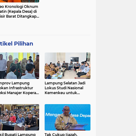
eo Kronologi Oknum
atin (Kepala Desa) di
isir Barat Ditangkap
si
tikel Pilihan
mprov Lampung
Lampung Selatan Jadi
pkan Infrastruktur
Lokus Studi Nasional
eksi Manajer Koperasi
Kemenkeu untuk
ah Putih
Refleksi 10 Tahun Dana
Desa
il Bupati Lampung
Tak Cukup Ijazah,