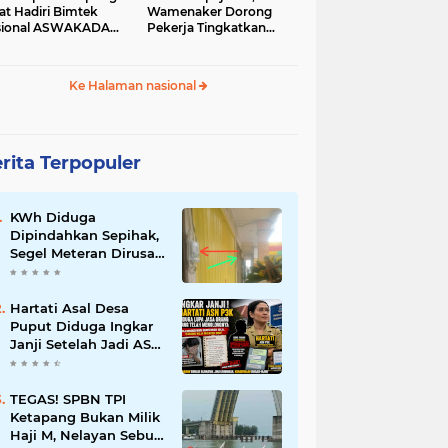
at Hadiri Bimtek
Wamenaker Dorong
sional ASWAKADA
Pekerja Tingkatkan
26
Kompetensi
Ke Halaman nasional
rita Terpopuler
KWh Diduga
Dipindahkan Sepihak,
Segel Meteran Dirusak,
dan Penambahan
Daya Tanpa Izin
Pemilik
Hartati Asal Desa
Puput Diduga Ingkar
Janji Setelah Jadi ASN
P3K, Kebaikan Dibalas
Kekecewaan
TEGAS! SPBN TPI
Ketapang Bukan Milik
Haji M, Nelayan Sebut