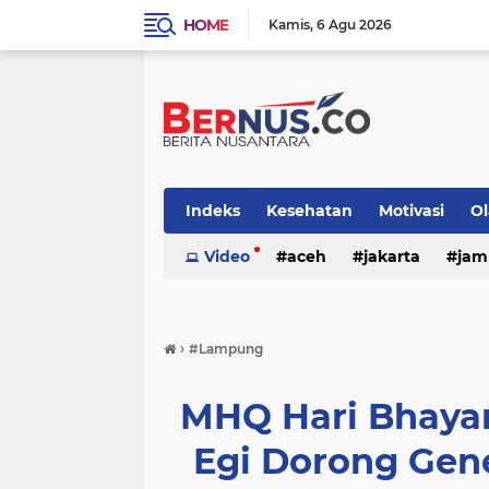
HOME
Kamis
6 Agu 2026
Indeks
Kesehatan
Motivasi
O
nasional
Video
otomotif
aceh
jakarta
pemerintaha
jam
›
#Lampung
MHQ Hari Bhayan
Egi Dorong Gene