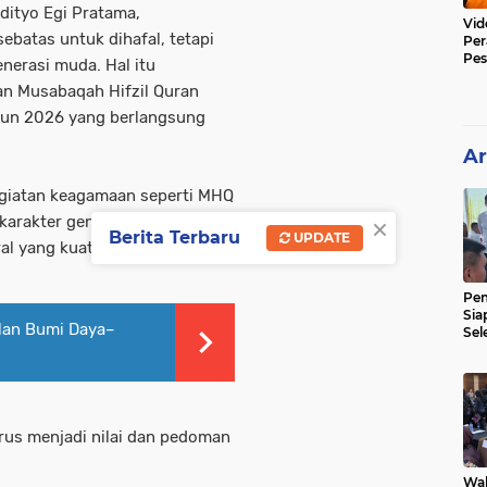
dityo Egi Pratama,
Vid
batas untuk dihafal, tetapi
Per
Pes
nerasi muda. Hal itu
Poli
n Musabaqah Hifzil Quran
hun 2026 yang berlangsung
Ar
egiatan keagamaan seperti MHQ
×
karakter generasi muda yang
Berita Terbaru
UPDATE
oral yang kuat di tengah
Pe
Sia
lan Bumi Daya–
Sel
Mer
arus menjadi nilai dan pedoman
Wak