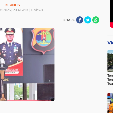
BERNUS
i 2026 | 20.41 WIB |
0
Views
SHARE
Vi
Te
Ter
Tua
Eks