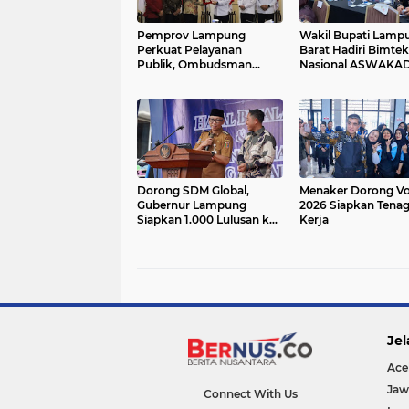
Pemprov Lampung
Wakil Bupati Lamp
Perkuat Pelayanan
Barat Hadiri Bimtek
Publik, Ombudsman
Nasional ASWAKA
Soroti Kepatuhan OPD
2026
Dorong SDM Global,
Menaker Dorong Vo
Gubernur Lampung
2026 Siapkan Tena
Siapkan 1.000 Lulusan ke
Kerja
Jepang
Jel
Ace
Jaw
Connect With Us