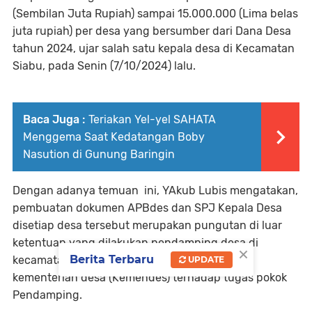
(Sembilan Juta Rupiah) sampai 15.000.000 (Lima belas
juta rupiah) per desa yang bersumber dari Dana Desa
tahun 2024, ujar salah satu kepala desa di Kecamatan
Siabu, pada Senin (7/10/2024) lalu.
Baca Juga :
Teriakan Yel-yel SAHATA
Menggema Saat Kedatangan Boby
Nasution di Gunung Baringin
Dengan adanya temuan ini, YAkub Lubis mengatakan,
pembuatan dokumen APBdes dan SPJ Kepala Desa
disetiap desa tersebut merupakan pungutan di luar
ketentuan yang dilakukan pendamping desa di
×
Berita Terbaru
kecamatan dan ini telah melabrak peraturan
UPDATE
kementerian desa (Kemendes) terhadap tugas pokok
Pendamping.