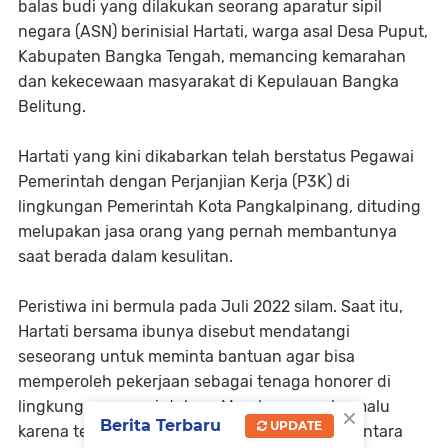
balas budi yang dilakukan seorang aparatur sipil
negara (ASN) berinisial Hartati, warga asal Desa Puput,
Kabupaten Bangka Tengah, memancing kemarahan
dan kekecewaan masyarakat di Kepulauan Bangka
Belitung.
Hartati yang kini dikabarkan telah berstatus Pegawai
Pemerintah dengan Perjanjian Kerja (P3K) di
lingkungan Pemerintah Kota Pangkalpinang, dituding
melupakan jasa orang yang pernah membantunya
saat berada dalam kesulitan.
Peristiwa ini bermula pada Juli 2022 silam. Saat itu,
Hartati bersama ibunya disebut mendatangi
seseorang untuk meminta bantuan agar bisa
memperoleh pekerjaan sebagai tenaga honorer di
lingkungan pemerintahan. Mereka mengaku malu
×
Berita Terbaru
UPDATE
karena teman-temannya sudah bekerja, sementara