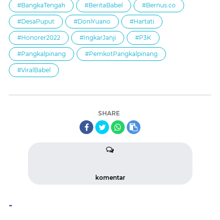
#BangkaTengah
#BeritaBabel
#Bernus.co
#DesaPuput
#DoniYuano
#Hartati
#Honorer2022
#IngkarJanji
#P3K
#Pangkalpinang
#PemkotPangkalpinang
#ViralBabel
SHARE
komentar
-