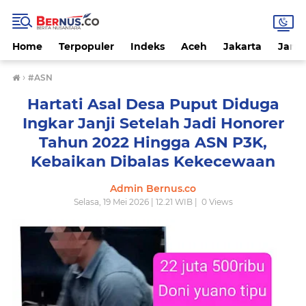
Home
Terpopuler
Indeks
Aceh
Jakarta
Jamb
›
#ASN
Hartati Asal Desa Puput Diduga
Ingkar Janji Setelah Jadi Honorer
Tahun 2022 Hingga ASN P3K,
Kebaikan Dibalas Kekecewaan
Admin Bernus.co
Selasa, 19 Mei 2026 | 12.21 WIB |
0
Views