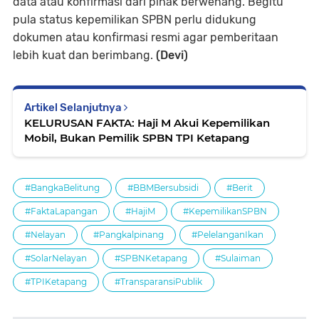
data atau konfirmasi dari pihak berwenang. Begitu
pula status kepemilikan SPBN perlu didukung
dokumen atau konfirmasi resmi agar pemberitaan
lebih kuat dan berimbang.
(Devi)
Artikel Selanjutnya
KELURUSAN FAKTA: Haji M Akui Kepemilikan
Mobil, Bukan Pemilik SPBN TPI Ketapang
#BangkaBelitung
#BBMBersubsidi
#Berit
#FaktaLapangan
#HajiM
#KepemilikanSPBN
#Nelayan
#Pangkalpinang
#PelelanganIkan
#SolarNelayan
#SPBNKetapang
#Sulaiman
#TPIKetapang
#TransparansiPublik