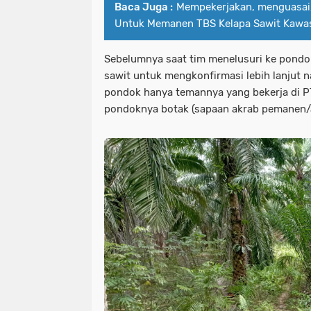
Baca Juga :
Mempekerjakan, menguasai
Untuk Memanen TBS Kelapa Sawit Kawa
Sebelumnya saat tim menelusuri ke pondo
sawit untuk mengkonfirmasi lebih lanjut n
pondok hanya temannya yang bekerja di PT
pondoknya botak (sapaan akrab pemanen/a