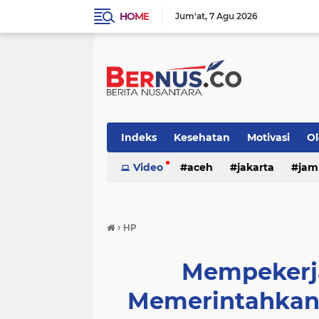
HOME
Jum'at
7 Agu 2026
Indeks
Kesehatan
Motivasi
O
nasional
Video
otomotif
aceh
jakarta
pemerintaha
jam
›
HP
Mempekerja
Memerintahkan