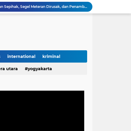
Diduga Salahgunakan Kepercayaan Pemilik Kos, Pengelola Disorot atas Aktivitas Pribadi di Lingkungan Properti
KELURUSAN FAKTA: Haji M Akui Kepemilikan Mobil, Bukan Pemilik SPBN TPI Ketapang
TEGAS! SPBN TPI Ketapang Bukan Milik Haji M, Nelayan Sebut Pemiliknya Sulaiman Mantan Polisi
Liburan di Pantai Labuhan Jukung Berakhir Duka, Satu Wisatawan Meninggal
Hartati Asal Desa Puput Diduga Ingkar Janji Setelah Jadi ASN P3K, Kebaikan Dibalas Kekecewaan
Hartati Asal Desa Puput Diduga Ingkar Janji Setelah Jadi Honorer Tahun 2022 Hingga ASN P3K, Kebaikan Dibalas Kekecewaan
Diduga Ingkar Janji Usai Jadi ASN, Sikap Seorang P3K di Pangkalpinang Picu Kekecewaan Mendalam
Lampung Dapat Jatah 10 Ribu Rumah, Pemerintah Perkuat Program Hunian Rakyat
s
international
kriminal
g Jadi Lokasi Gerakan Penanaman Sejuta Pohon
ra utara
yogyakarta
KWh Diduga Dipindahkan Sepihak, Segel Meteran Dirusak, dan Penambahan Daya Tanpa Izin Pemilik