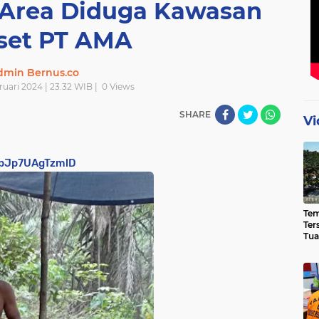
i Area Diduga Kawasan
set PT AMA
dmin Bernus.co
uari 2024 | 23.32 WIB |
0
Views
SHARE
Vi
4pJp7UAgTzmlD
Te
Ter
Tua
Eks