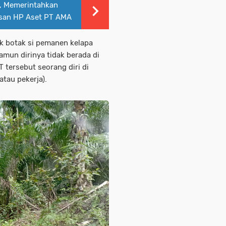
, Memerintahkan
san HP Aset PT AMA
k botak si pemanen kelapa
amun dirinya tidak berada di
 tersebut seorang diri di
tau pekerja).