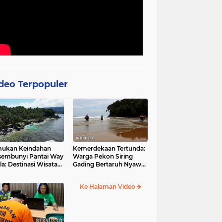
deo Terpopuler
mukan Keindahan
Kemerdekaan Tertunda:
sembunyi Pantai Way
Warga Pekon Siring
la: Destinasi Wisata
Gading Bertaruh Nyawa
otis di Pesisir Barat
demi Akses Jalan yang
Menghantui
Ke Halaman Video