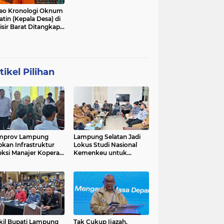
eo Kronologi Oknum
atin (Kepala Desa) di
isir Barat Ditangkap
si
tikel Pilihan
mprov Lampung
Lampung Selatan Jadi
pkan Infrastruktur
Lokus Studi Nasional
eksi Manajer Koperasi
Kemenkeu untuk
ah Putih
Refleksi 10 Tahun Dana
Desa
il Bupati Lampung
Tak Cukup Ijazah,