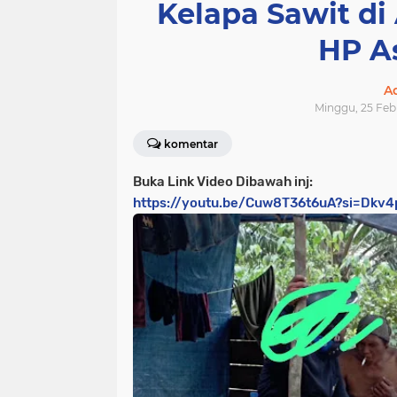
Kelapa Sawit d
HP A
A
Minggu, 25 Febr
komentar
Buka Link Video Dibawah inj:
https://youtu.be/Cuw8T36t6uA?si=Dkv