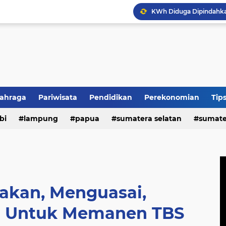
lahraga
Pariwisata
Pendidikan
Perekonomian
Tip
HUT REI ke-54, Lampun
n
bi
politik
lampung
papua
sumatera selatan
sumate
kan, Menguasai,
 Untuk Memanen TBS