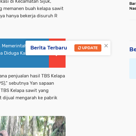
kasi di Kecamatan Sijuk,
Bar
g memanen buah kelapa sawit
Na
20
aya hanya bekerja disuruh R
×
, Memerintahkan
Berita Terbaru
UPDATE
Be
ea Diduga Kawasan
ana penjualan hasil TBS Kelapa
PS)," sebutnya Yan sapaan
l TBS Kelapa sawit yang
 dijual mengarah ke pabrik