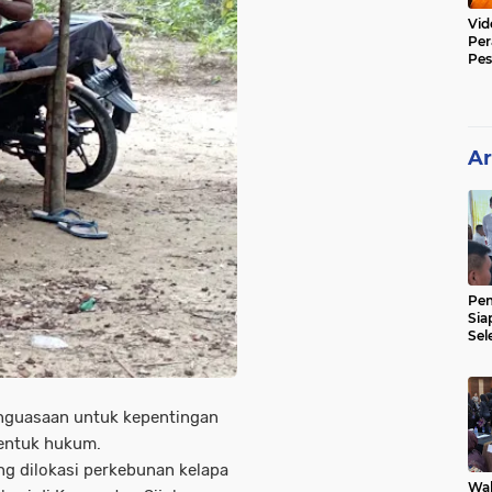
Vid
Per
Pes
Poli
Ar
Pe
Sia
Sel
Mer
enguasaan untuk kepentingan
sentuk hukum.
g dilokasi perkebunan kelapa
Wak