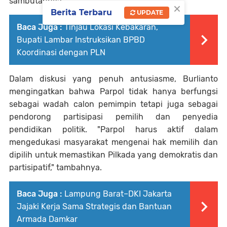
sambutannya.
×
Berita Terbaru
UPDATE
Baca Juga :
Tinjau Lokasi Kebakaran,
Bupati Lambar Instruksikan BPBD
Koordinasi dengan PLN
Dalam diskusi yang penuh antusiasme, Burlianto
mengingatkan bahwa Parpol tidak hanya berfungsi
sebagai wadah calon pemimpin tetapi juga sebagai
pendorong partisipasi pemilih dan penyedia
pendidikan politik. "Parpol harus aktif dalam
mengedukasi masyarakat mengenai hak memilih dan
dipilih untuk memastikan Pilkada yang demokratis dan
partisipatif," tambahnya.
Baca Juga :
Lampung Barat–DKI Jakarta
Jajaki Kerja Sama Strategis dan Bantuan
Armada Damkar