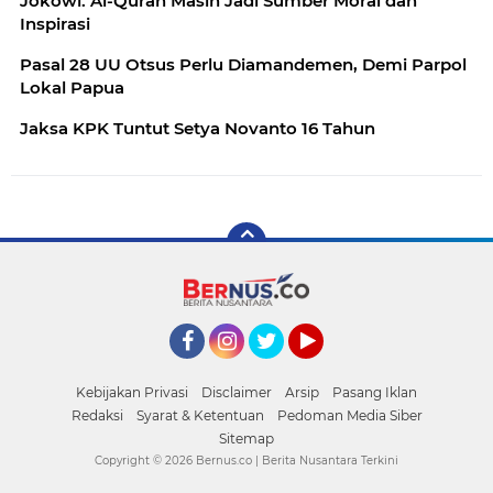
Jokowi: Al-Quran Masih Jadi Sumber Moral dan
Inspirasi
Pasal 28 UU Otsus Perlu Diamandemen, Demi Parpol
Lokal Papua
Jaksa KPK Tuntut Setya Novanto 16 Tahun
Facebook
Instagram
Twitter
YouTube
Kebijakan Privasi
Disclaimer
Arsip
Pasang Iklan
Redaksi
Syarat & Ketentuan
Pedoman Media Siber
Sitemap
Copyright ©
2026 Bernus.co | Berita Nusantara Terkini