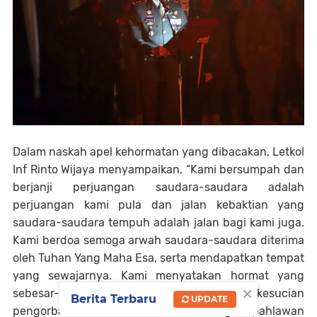
Dalam naskah apel kehormatan yang dibacakan, Letkol
Inf Rinto Wijaya menyampaikan, “Kami bersumpah dan
berjanji perjuangan saudara-saudara adalah
perjuangan kami pula dan jalan kebaktian yang
saudara-saudara tempuh adalah jalan bagi kami juga.
Kami berdoa semoga arwah saudara-saudara diterima
oleh Tuhan Yang Maha Esa, serta mendapatkan tempat
yang sewajarnya. Kami menyatakan hormat yang
×
sebesar-besarnya atas keikhlasan dan kesucian
Berita Terbaru
UPDATE
pengorbanan saudara-saudara sebagai pahlawan