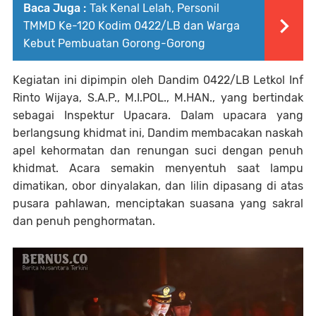
Baca Juga :
Tak Kenal Lelah, Personil
TMMD Ke-120 Kodim 0422/LB dan Warga
Kebut Pembuatan Gorong-Gorong
Kegiatan ini dipimpin oleh Dandim 0422/LB Letkol Inf
Rinto Wijaya, S.A.P., M.I.POL., M.HAN., yang bertindak
sebagai Inspektur Upacara. Dalam upacara yang
berlangsung khidmat ini, Dandim membacakan naskah
apel kehormatan dan renungan suci dengan penuh
khidmat. Acara semakin menyentuh saat lampu
dimatikan, obor dinyalakan, dan lilin dipasang di atas
pusara pahlawan, menciptakan suasana yang sakral
dan penuh penghormatan.