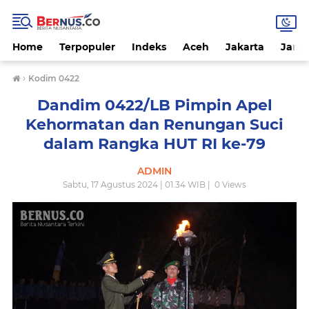
Home
Terpopuler
Indeks
Aceh
Jakarta
Jamb
›
Kodim 0422
Dandim 0422/LB Pimpin Apel
Kehormatan dan Renungan Suci
dalam Rangka HUT RI ke-79
ADMIN
Sabtu, 17 Agustus 2024 | 01.34 WIB |
0
Views