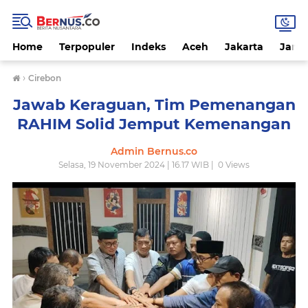
Home
Terpopuler
Indeks
Aceh
Jakarta
Jamb
›
Cirebon
Jawab Keraguan, Tim Pemenangan
RAHIM Solid Jemput Kemenangan
Admin Bernus.co
Selasa, 19 November 2024 | 16.17 WIB |
0
Views