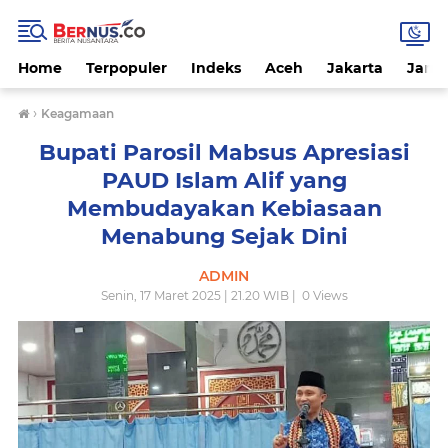
Home
Terpopuler
Indeks
Aceh
Jakarta
Jamb
›
Keagamaan
Bupati Parosil Mabsus Apresiasi
PAUD Islam Alif yang
Membudayakan Kebiasaan
Menabung Sejak Dini
ADMIN
Senin, 17 Maret 2025 | 21.20 WIB |
0
Views