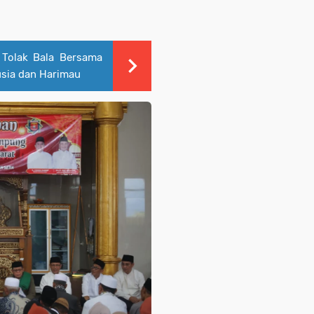
 Tolak Bala Bersama
usia dan Harimau