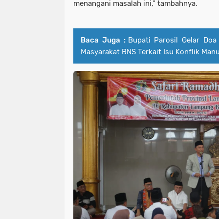
menangani masalah ini," tambahnya.
Baca Juga :
Bupati Parosil Gelar Doa
Masyarakat BNS Terkait Isu Konflik Man