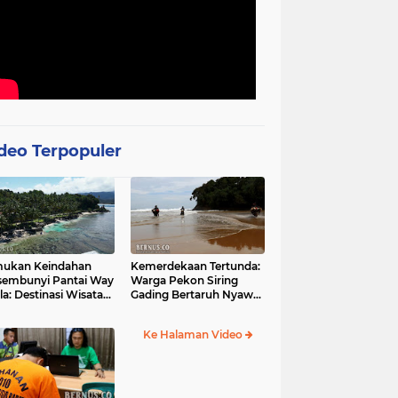
deo Terpopuler
mukan Keindahan
Kemerdekaan Tertunda:
sembunyi Pantai Way
Warga Pekon Siring
la: Destinasi Wisata
Gading Bertaruh Nyawa
otis di Pesisir Barat
demi Akses Jalan yang
Menghantui
Ke Halaman Video