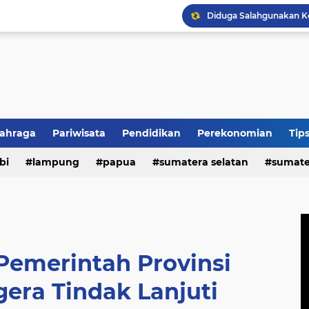
HUT REI ke-54, Lampun
lahraga
Pariwisata
Pendidikan
Perekonomian
Tip
n
bi
politik
lampung
papua
sumatera selatan
sumate
 Pemerintah Provinsi
era Tindak Lanjuti