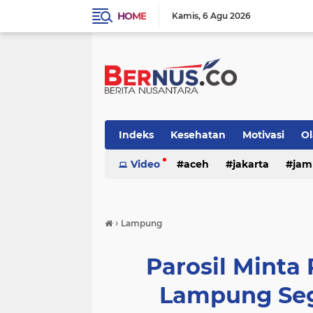
HOME
Kamis
6 Agu 2026
Indeks
Kesehatan
Motivasi
O
nasional
Video
otomotif
aceh
jakarta
pemerintaha
jam
›
Lampung
Parosil Minta
Lampung Seg