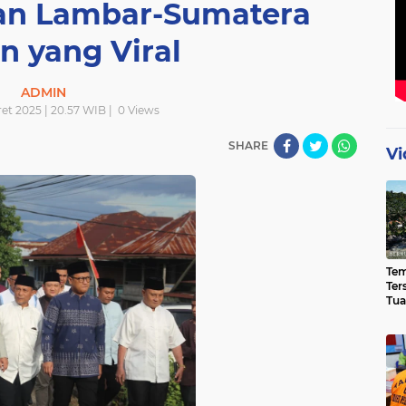
lan Lambar-Sumatera
n yang Viral
ADMIN
et 2025 | 20.57 WIB |
0
Views
SHARE
Vi
Te
Ter
Tua
Eks