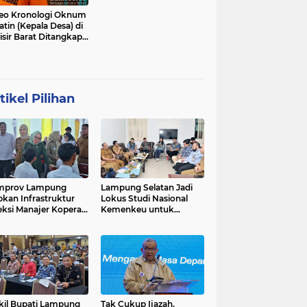
eo Kronologi Oknum
atin (Kepala Desa) di
isir Barat Ditangkap
si
tikel Pilihan
mprov Lampung
Lampung Selatan Jadi
pkan Infrastruktur
Lokus Studi Nasional
eksi Manajer Koperasi
Kemenkeu untuk
ah Putih
Refleksi 10 Tahun Dana
Desa
il Bupati Lampung
Tak Cukup Ijazah,