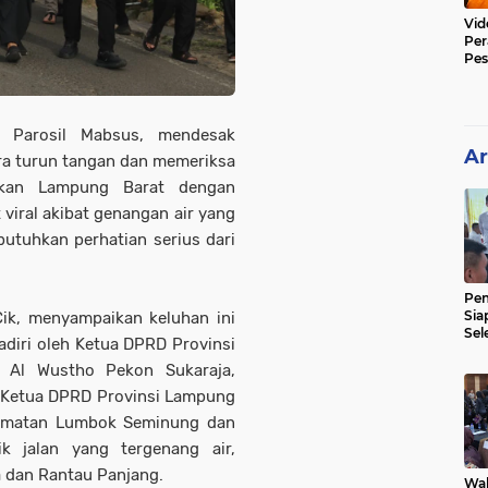
Vid
Per
Pes
Poli
 Parosil Mabsus, mendesak
Ar
ra turun tangan dan memeriksa
gkan Lampung Barat dengan
viral akibat genangan air yang
utuhkan perhatian serius dari
Pe
Sia
Cik, menyampaikan keluhan ini
Sel
diri oleh Ketua DPRD Provinsi
Mer
d Al Wustho Pekon Sukaraja,
 Ketua DPRD Provinsi Lampung
camatan Lumbok Seminung dan
ik jalan yang tergenang air,
a dan Rantau Panjang.
Wak