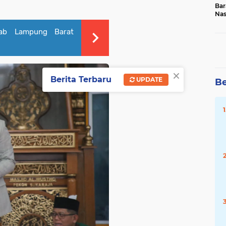
Bar
Na
20
kab Lampung Barat
×
Berita Terbaru
UPDATE
Be