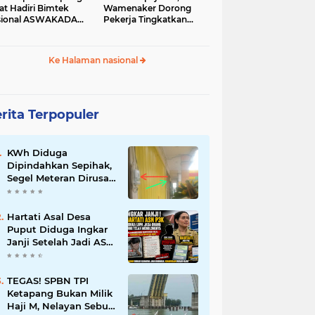
at Hadiri Bimtek
Wamenaker Dorong
sional ASWAKADA
Pekerja Tingkatkan
26
Kompetensi
Ke Halaman nasional
rita Terpopuler
KWh Diduga
Dipindahkan Sepihak,
Segel Meteran Dirusak,
dan Penambahan
Daya Tanpa Izin
Pemilik
Hartati Asal Desa
Puput Diduga Ingkar
Janji Setelah Jadi ASN
P3K, Kebaikan Dibalas
Kekecewaan
TEGAS! SPBN TPI
Ketapang Bukan Milik
Haji M, Nelayan Sebut