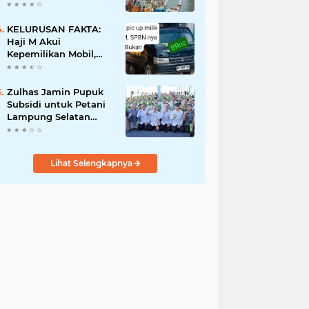
Pemiliknya Sulaiman
Mantan Polisi
KELURUSAN FAKTA:
Haji M Akui
Kepemilikan Mobil,
Bukan Pemilik SPBN
TPI Ketapang
Zulhas Jamin Pupuk
Subsidi untuk Petani
Lampung Selatan
Aman dan Lancar
Lihat Selengkapnya