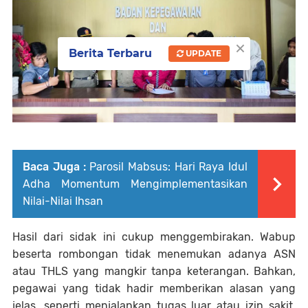
×
Berita Terbaru
UPDATE
Baca Juga :
Parosil Mabsus: Hari Raya Idul
Adha Momentum Mengimplementasikan
Nilai-Nilai Ihsan
Hasil dari sidak ini cukup menggembirakan. Wabup
beserta rombongan tidak menemukan adanya ASN
atau THLS yang mangkir tanpa keterangan. Bahkan,
pegawai yang tidak hadir memberikan alasan yang
jelas, seperti menjalankan tugas luar atau izin sakit.