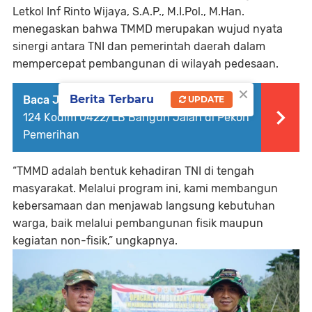
Letkol Inf Rinto Wijaya, S.A.P., M.I.Pol., M.Han.
menegaskan bahwa TMMD merupakan wujud nyata
sinergi antara TNI dan pemerintah daerah dalam
mempercepat pembangunan di wilayah pedesaan.
×
Berita Terbaru
Baca Juga :
Akses Lebih Mudah, TMMD ke-
UPDATE
124 Kodim 0422/LB Bangun Jalan di Pekon
Pemerihan
“TMMD adalah bentuk kehadiran TNI di tengah
masyarakat. Melalui program ini, kami membangun
kebersamaan dan menjawab langsung kebutuhan
warga, baik melalui pembangunan fisik maupun
kegiatan non-fisik,” ungkapnya.