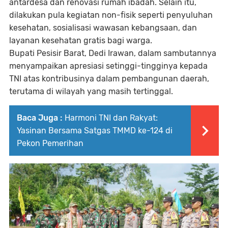
antardesa dan renovasi rumah ibadah. Selain itu,
dilakukan pula kegiatan non-fisik seperti penyuluhan
kesehatan, sosialisasi wawasan kebangsaan, dan
layanan kesehatan gratis bagi warga.
Bupati Pesisir Barat, Dedi Irawan, dalam sambutannya
menyampaikan apresiasi setinggi-tingginya kepada
TNI atas kontribusinya dalam pembangunan daerah,
terutama di wilayah yang masih tertinggal.
Baca Juga :
Harmoni TNI dan Rakyat:
Yasinan Bersama Satgas TMMD ke-124 di
Pekon Pemerihan