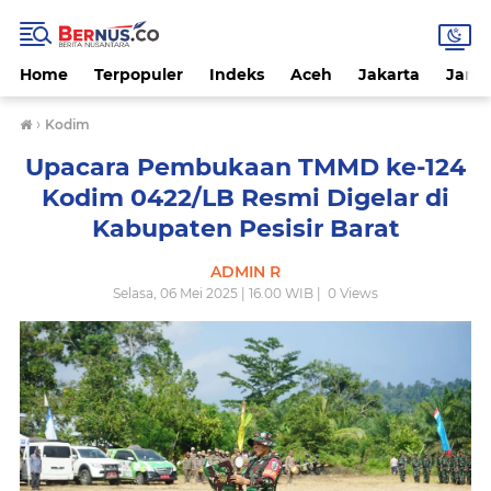
Home
Terpopuler
Indeks
Aceh
Jakarta
Jamb
›
Kodim
Upacara Pembukaan TMMD ke-124
Kodim 0422/LB Resmi Digelar di
Kabupaten Pesisir Barat
ADMIN R
Selasa, 06 Mei 2025 | 16.00 WIB |
0
Views