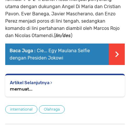
utama dengan dukungan Angel Di Maria dan Cristian
Pavon. Ever Banega, Javier Mascherano, dan Enzo
Perez menjadi poros di lini tengah, sedangkan
komando di lini pertahanan diambil oleh Marcos Rojo
dan Nicolas Otamendi.(
lin/des
)
Baca Juga :
Cie... Egy Maulana Selfie
dengan Presiden Jokowi
Artikel Selanjutnya
memuat...
international
Olahraga