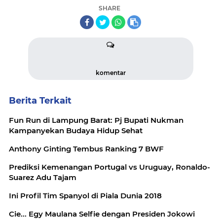
SHARE
komentar
Berita Terkait
Fun Run di Lampung Barat: Pj Bupati Nukman
Kampanyekan Budaya Hidup Sehat
Anthony Ginting Tembus Ranking 7 BWF
Prediksi Kemenangan Portugal vs Uruguay, Ronaldo-
Suarez Adu Tajam
Ini Profil Tim Spanyol di Piala Dunia 2018
Cie... Egy Maulana Selfie dengan Presiden Jokowi