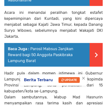
Nasionalisme
Acara ini menandai peralihan tongkat estafet
kepemimpinan dari Kuntadi, yang kini dipercaya
menjabat sebagai Kajati Jawa Timur, kepada Danang
Suryo Wibowo, sebelumnya menjabat Wakajati DKI
Jakarta.
Baca Juga :
Parosil Mabsus Janjikan
Reward bagi 50 Anggota Paskibraka
Lampung Barat
Hadir pula dalam momen istimewa ini Gubernur
×
Lampung Rahmat Mirzani Djausal, unsur Forkopimda
Berita Terbaru
UPDATE
Provinsi Lampung, serta perwakilan dari 15
kabupaten/kota se-Lampung.
Dalam sambutannya, Wabup Mad Hasnurin
menyampaikan rasa terima kasih dan apresiasi