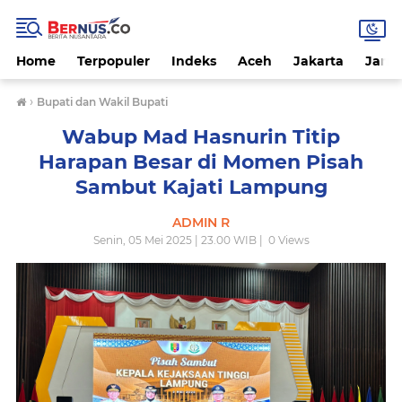
Home
Terpopuler
Indeks
Aceh
Jakarta
Jamb
›
Bupati dan Wakil Bupati
Wabup Mad Hasnurin Titip
Harapan Besar di Momen Pisah
Sambut Kajati Lampung
ADMIN R
Senin, 05 Mei 2025 | 23.00 WIB |
0
Views